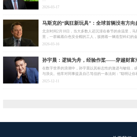
95岁的巴菲特卸任CEO，63岁的加拿大人正式接棒。这
2026-03-17
但他也写得很笃定：伯克希尔的文化不会变，价值观不会变
马斯克的“疯狂新玩具”：全球首辆没有方向
北京时间2月18日，当大多数人还沉浸在春节的余温里，马斯克
里，一群戴着白色安全帽的工人，簇拥着一辆造型科幻的金色
球首款量产下线的完全无人驾驶汽车。马斯克转发了这张照片，配
2026-03-16
孙宇晨：逻辑为舟，经验作桨——穿越财富
​​在数字世界的浪潮中，孙宇晨以其标志性的激进与敏锐，
与浪尖。他常对同事提及自己笃信的一条法则：“聪明让你
辑——“逻辑+经验”的双轮驱动哲学。在他看来，逻辑是
2025-12-11