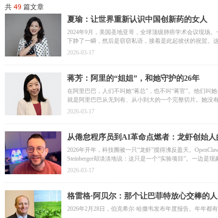
共
49
篇文章
夏瑜：让世界重新认识中国创新药的女人
2024年9月，美国圣地亚哥，全球顶级肺癌学术会议现场。
下静了一瞬，然后是窃窃私语，接着是此起彼伏的祝贺。这
次日康方生物股价大涨16%。业内称之为“中国医药行业的Dee
2026-03-17
蒋芳：阿里的“姐姐”，和她守护的26年
在阿里巴巴，人们不叫她“蒋总”，也不叫“蒋官”。他们叫她
就是阿里巴巴从无到有、从小到大的一个完整切片。她没有
得开空调的人，也是那个在2023年再次接过首席人才官重
2026-03-17
从倦怠程序员到AI革命点燃者：龙虾创始人
2026年开年，科技圈被一只“龙虾”搅得沸反盈天。OpenC
Steinberger却淡淡地说：这只是一个“实验项目”
2026-03-17
格雷格·阿贝尔：那个让巴菲特放心交棒的人
2026年2月28日，伯克希尔·哈撒韦发布年度报告。年